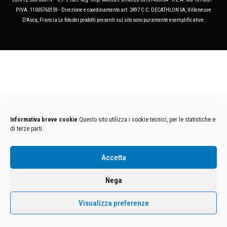
P.IVA. 11005760159 - Direzione e coordinamento art. 2497 C.C. DECATHLON SA, Villeneuve
D'Ascq, Francia Le foto dei prodotti presenti sul sito sono puramente esemplificative.
Informativa breve cookie
Questo sito utilizza i cookie tecnici, per le statistiche e
di terze parti.
Accetta
Nega
Visualizza preferenze