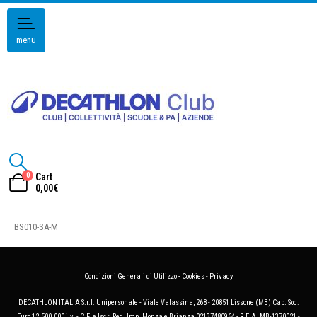
menu
0
Cart
0,00
€
BS010-SA-M
Condizioni Generali di Utilizzo
-
Cookies
-
Privacy
DECATHLON ITALIA S.r.l. Unipersonale - Viale Valassina, 268 - 20851 Lissone (MB) Cap. Soc.
Euro 12.500.000 i.v. - C.F. e Iscr. Reg. Imp. Monza e Brianza 02137480964 - R.E.A. MB-1370021 -