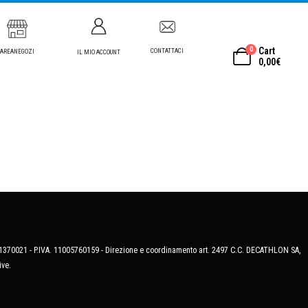
0
Cart
CONTATTACI
AREANEGOZI
IL MIO ACCOUNT
0,00
€
MB-1370021 - P.IVA. 11005760159 - Direzione e coordinamento art. 2497 C.C. DECATHLON SA,
ive.