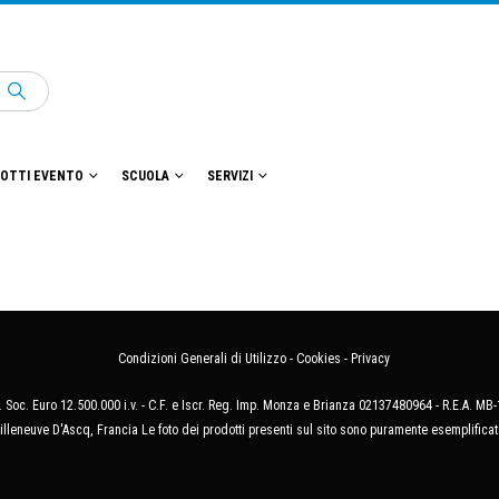
OTTI EVENTO
SCUOLA
SERVIZI
Condizioni Generali di Utilizzo
-
Cookies
-
Privacy
 Soc. Euro 12.500.000 i.v. - C.F. e Iscr. Reg. Imp. Monza e Brianza 02137480964 - R.E.A. 
illeneuve D'Ascq, Francia Le foto dei prodotti presenti sul sito sono puramente esemplificat