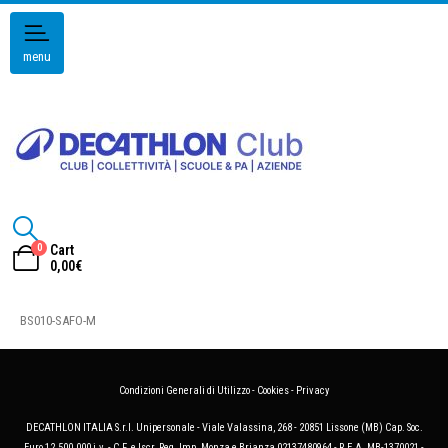
menu
0
Cart
0,00
€
BS010-SAFO-M
Condizioni Generali di Utilizzo
-
Cookies
-
Privacy
DECATHLON ITALIA S.r.l. Unipersonale - Viale Valassina, 268 - 20851 Lissone (MB) Cap. Soc.
Euro 12.500.000 i.v. - C.F. e Iscr. Reg. Imp. Monza e Brianza 02137480964 - R.E.A. MB-1370021 -