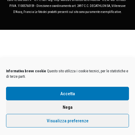
P.IVA. 11005760159 - Direzione e coordinamento art. 2497 C.C. DECATHLON SA, Villeneuve
D'Ascq, Francia Le foto dei prodotti presenti sul sito sono puramente esemplificative.
Informativa breve cookie
Questo sito utilizza i cookie tecnici, per le statistiche e
di terze parti.
Accetta
Nega
Visualizza preferenze