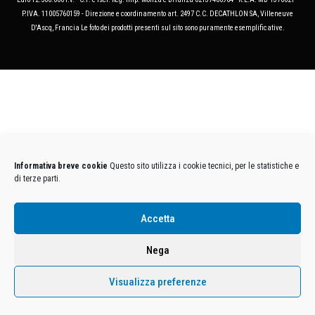
P.IVA. 11005760159 - Direzione e coordinamento art. 2497 C.C. DECATHLON SA, Villeneuve
D'Ascq, Francia Le foto dei prodotti presenti sul sito sono puramente esemplificative.
Informativa breve cookie
Questo sito utilizza i cookie tecnici, per le statistiche e
di terze parti.
Accetta
Nega
Visualizza preferenze