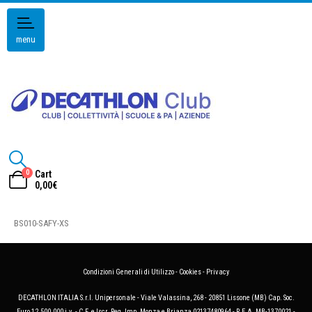
menu
0
Cart
0,00
€
BS010-SAFY-XS
Condizioni Generali di Utilizzo
-
Cookies
-
Privacy
DECATHLON ITALIA S.r.l. Unipersonale - Viale Valassina, 268 - 20851 Lissone (MB) Cap. Soc.
Euro 12.500.000 i.v. - C.F. e Iscr. Reg. Imp. Monza e Brianza 02137480964 - R.E.A. MB-1370021 -