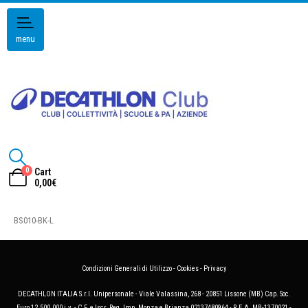
menu
0
Cart
0,00
€
BS010-BK-L
Condizioni Generali di Utilizzo
-
Cookies
-
Privacy
DECATHLON ITALIA S.r.l. Unipersonale - Viale Valassina, 268 - 20851 Lissone (MB) Cap. Soc.
Euro 12.500.000 i.v. - C.F. e Iscr. Reg. Imp. Monza e Brianza 02137480964 - R.E.A. MB-1370021 -