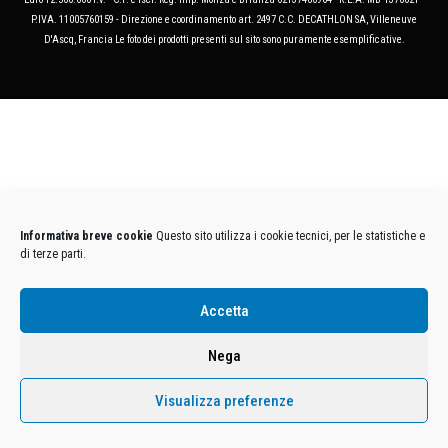
P.IVA. 11005760159 - Direzione e coordinamento art. 2497 C.C. DECATHLON SA, Villeneuve
D'Ascq, Francia Le foto dei prodotti presenti sul sito sono puramente esemplificative.
Informativa breve cookie
Questo sito utilizza i cookie tecnici, per le statistiche e
di terze parti.
Accetta
Nega
Visualizza preferenze