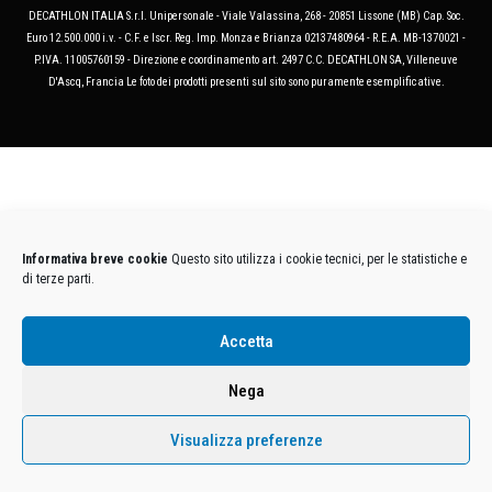
DECATHLON ITALIA S.r.l. Unipersonale - Viale Valassina, 268 - 20851 Lissone (MB) Cap. Soc.
Euro 12.500.000 i.v. - C.F. e Iscr. Reg. Imp. Monza e Brianza 02137480964 - R.E.A. MB-1370021 -
P.IVA. 11005760159 - Direzione e coordinamento art. 2497 C.C. DECATHLON SA, Villeneuve
D'Ascq, Francia Le foto dei prodotti presenti sul sito sono puramente esemplificative.
Informativa breve cookie
Questo sito utilizza i cookie tecnici, per le statistiche e
di terze parti.
Accetta
Nega
Visualizza preferenze