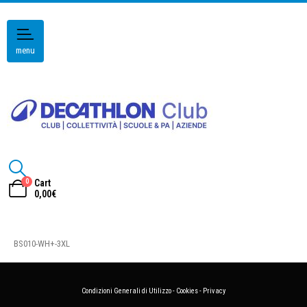
menu
0
Cart
0,00
€
BS010-WH+-3XL
Condizioni Generali di Utilizzo
-
Cookies
-
Privacy