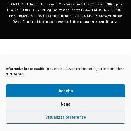
DECATHLON ITALIA S.r.l. Unipersonale - Viale Valassina, 268 - 20851 Lissone (MB) Cap. Soc.
Euro 12.500.000 i.v. - C.F. e Iscr. Reg. Imp. Monza e Brianza 02137480964 - R.E.A. MB-1370021 -
P.IVA. 11005760159 - Direzione e coordinamento art. 2497 C.C. DECATHLON SA, Villeneuve
D'Ascq, Francia Le foto dei prodotti presenti sul sito sono puramente esemplificative.
Informativa breve cookie
Questo sito utilizza i cookie tecnici, per le statistiche e
di terze parti.
Accetta
Nega
Visualizza preferenze