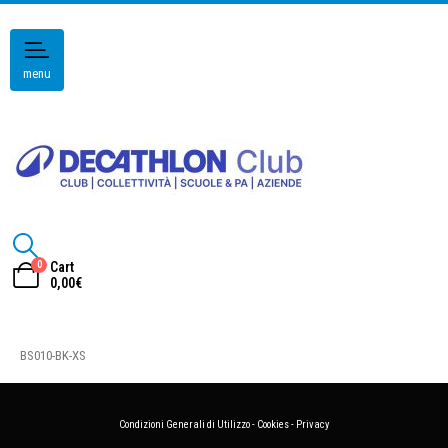
menu
0
Cart
0,00
€
BS010-BK-XS
Condizioni Generali di Utilizzo
-
Cookies
-
Privacy