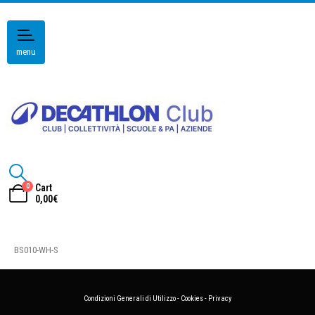
menu
0
Cart
0,00
€
BS010-WH-S
Condizioni Generali di Utilizzo
-
Cookies
-
Privacy