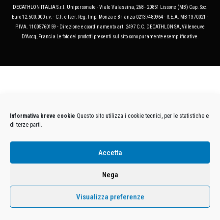
DECATHLON ITALIA S.r.l. Unipersonale - Viale Valassina, 268 - 20851 Lissone (MB) Cap. Soc.
Euro 12.500.000 i.v. - C.F. e Iscr. Reg. Imp. Monza e Brianza 02137480964 - R.E.A. MB-1370021 -
P.IVA. 11005760159 - Direzione e coordinamento art. 2497 C.C. DECATHLON SA, Villeneuve
D'Ascq, Francia Le foto dei prodotti presenti sul sito sono puramente esemplificative.
Informativa breve cookie
Questo sito utilizza i cookie tecnici, per le statistiche e
di terze parti.
Accetta
Nega
Visualizza preferenze