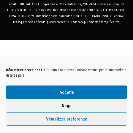
DECATHLON ITALIA S.r.l. Unipersonale - Viale Valassina, 268 - 20851 Lissone (MB) Cap. Soc.
Euro 12.500.000 i.v. - C.F. e Iscr. Reg. Imp. Monza e Brianza 02137480964 - R.E.A. MB-1370021 -
P.IVA. 11005760159 - Direzione e coordinamento art. 2497 C.C. DECATHLON SA, Villeneuve
D'Ascq, Francia Le foto dei prodotti presenti sul sito sono puramente esemplificative.
Informativa breve cookie
Questo sito utilizza i cookie tecnici, per le statistiche e
di terze parti.
Accetta
Nega
Visualizza preferenze