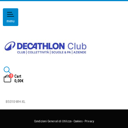
menu
0
Cart
0,00
€
BS010-WH-XL
Condizioni Generali di Utilizzo
-
Cookies
-
Privacy