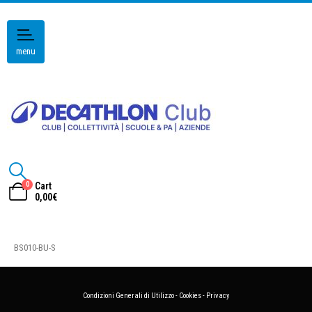
menu
0
Cart
0,00
€
BS010-BU-S
Condizioni Generali di Utilizzo
-
Cookies
-
Privacy