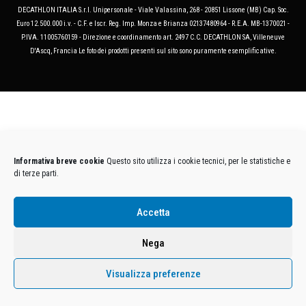
DECATHLON ITALIA S.r.l. Unipersonale - Viale Valassina, 268 - 20851 Lissone (MB) Cap. Soc.
Euro 12.500.000 i.v. - C.F. e Iscr. Reg. Imp. Monza e Brianza 02137480964 - R.E.A. MB-1370021 -
P.IVA. 11005760159 - Direzione e coordinamento art. 2497 C.C. DECATHLON SA, Villeneuve
D'Ascq, Francia Le foto dei prodotti presenti sul sito sono puramente esemplificative.
Informativa breve cookie
Questo sito utilizza i cookie tecnici, per le statistiche e
di terze parti.
Accetta
Nega
Visualizza preferenze