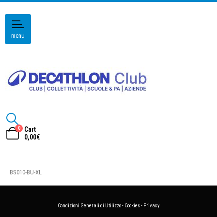
menu
0
Cart
0,00
€
BS010-BU-XL
Condizioni Generali di Utilizzo
-
Cookies
-
Privacy