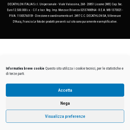
DECATHLON ITALIA S.r.l. Unipersonale - Viale Valassina, 268 - 20851 Lissone (MB) Cap. Soc.
Euro 12.500.000 i.v. - C.F. e Iscr. Reg. Imp. Monza e Brianza 02137480964 - R.E.A. MB-1370021 -
P.IVA. 11005760159 - Direzione e coordinamento art. 2497 C.C. DECATHLON SA, Villeneuve
D'Ascq, Francia Le foto dei prodotti presenti sul sito sono puramente esemplificative.
Informativa breve cookie
Questo sito utilizza i cookie tecnici, per le statistiche e
di terze parti.
Accetta
Nega
Visualizza preferenze