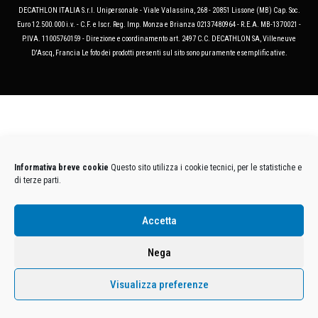
DECATHLON ITALIA S.r.l. Unipersonale - Viale Valassina, 268 - 20851 Lissone (MB) Cap. Soc.
Euro 12.500.000 i.v. - C.F. e Iscr. Reg. Imp. Monza e Brianza 02137480964 - R.E.A. MB-1370021 -
P.IVA. 11005760159 - Direzione e coordinamento art. 2497 C.C. DECATHLON SA, Villeneuve
D'Ascq, Francia Le foto dei prodotti presenti sul sito sono puramente esemplificative.
Informativa breve cookie
Questo sito utilizza i cookie tecnici, per le statistiche e
di terze parti.
Accetta
Nega
Visualizza preferenze