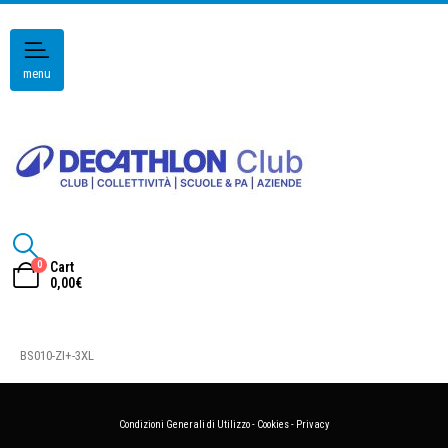
menu
0
Cart
0,00
€
BS010-ZI+-3XL
Condizioni Generali di Utilizzo
-
Cookies
-
Privacy