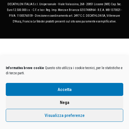
DECATHLON ITALIA S.r.l. Unipersonale - Viale Valassina, 268 - 20851 Lissone (MB) Cap. Soc.
Euro 12.500.000 i.v. - C.F. e Iscr. Reg. Imp. Monza e Brianza 02137480964 - R.E.A. MB-1370021 -
P.IVA. 11005760159 - Direzione e coordinamento art. 2497 C.C. DECATHLON SA, Villeneuve
D'Ascq, Francia Le foto dei prodotti presenti sul sito sono puramente esemplificative.
Informativa breve cookie
Questo sito utilizza i cookie tecnici, per le statistiche e
di terze parti.
Accetta
Nega
Visualizza preferenze