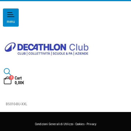
menu
0
Cart
0,00
€
BS010-BU-XXL
Condizioni Generali di Utilizzo
-
Cookies
-
Privacy