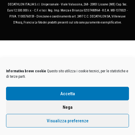
DECATHLON ITALIA S.r.l. Unipersonale - Viale Valassina, 268 - 20851 Lissone (MB) Cap. Soc.
Euro 12.500.000 i.v. - C.F. e Iscr. Reg. Imp. Monza e Brianza 02137480964 - R.E.A. MB-1370021 -
P.IVA. 11005760159 - Direzione e coordinamento art. 2497 C.C. DECATHLON SA, Villeneuve
D'Ascq, Francia Le foto dei prodotti presenti sul sito sono puramente esemplificative.
Informativa breve cookie
Questo sito utilizza i cookie tecnici, per le statistiche e
di terze parti.
Accetta
Nega
Visualizza preferenze