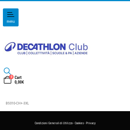
menu
0
Cart
0,00
€
BS010-CH+-3XL
Condizioni Generali di Utilizzo
-
Cookies
-
Privacy