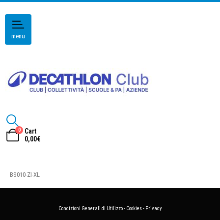
menu
0
Cart
0,00
€
BS010-ZI-XL
Condizioni Generali di Utilizzo
-
Cookies
-
Privacy