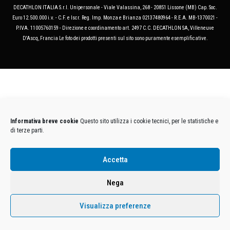
DECATHLON ITALIA S.r.l. Unipersonale - Viale Valassina, 268 - 20851 Lissone (MB) Cap. Soc.
Euro 12.500.000 i.v. - C.F. e Iscr. Reg. Imp. Monza e Brianza 02137480964 - R.E.A. MB-1370021 -
P.IVA. 11005760159 - Direzione e coordinamento art. 2497 C.C. DECATHLON SA, Villeneuve
D'Ascq, Francia Le foto dei prodotti presenti sul sito sono puramente esemplificative.
Informativa breve cookie
Questo sito utilizza i cookie tecnici, per le statistiche e
di terze parti.
Accetta
Nega
Visualizza preferenze