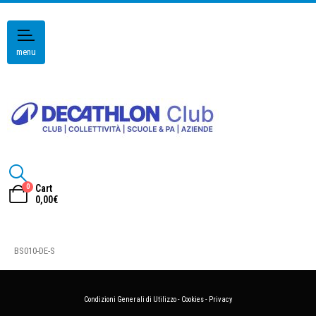
menu
0
Cart
0,00
€
BS010-DE-S
Condizioni Generali di Utilizzo
-
Cookies
-
Privacy