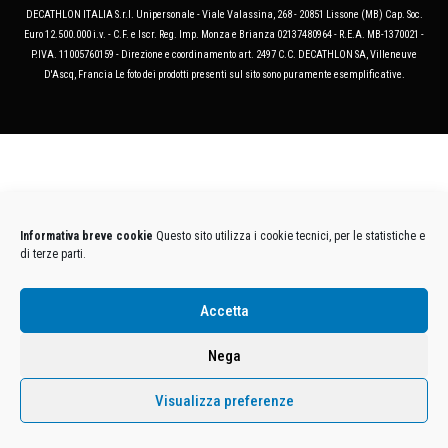
DECATHLON ITALIA S.r.l. Unipersonale - Viale Valassina, 268 - 20851 Lissone (MB) Cap. Soc.
Euro 12.500.000 i.v. - C.F. e Iscr. Reg. Imp. Monza e Brianza 02137480964 - R.E.A. MB-1370021 -
P.IVA. 11005760159 - Direzione e coordinamento art. 2497 C.C. DECATHLON SA, Villeneuve
D'Ascq, Francia Le foto dei prodotti presenti sul sito sono puramente esemplificative.
Informativa breve cookie
Questo sito utilizza i cookie tecnici, per le statistiche e
di terze parti.
Accetta
Nega
Visualizza preferenze