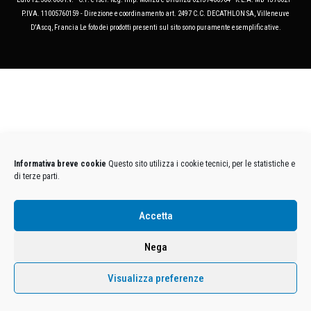
P.IVA. 11005760159 - Direzione e coordinamento art. 2497 C.C. DECATHLON SA, Villeneuve
D'Ascq, Francia Le foto dei prodotti presenti sul sito sono puramente esemplificative.
Informativa breve cookie
Questo sito utilizza i cookie tecnici, per le statistiche e
di terze parti.
Accetta
Nega
Visualizza preferenze