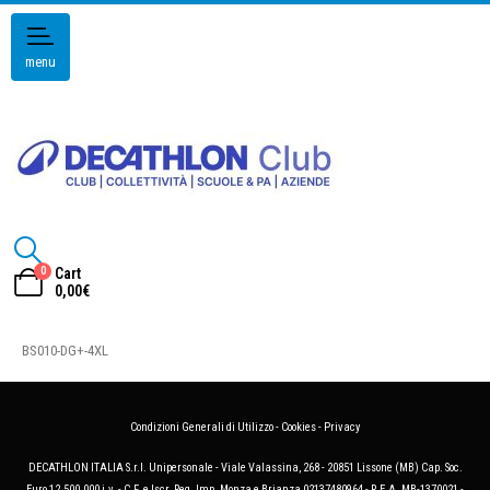
menu
0
Cart
0,00
€
BS010-DG+-4XL
Condizioni Generali di Utilizzo
-
Cookies
-
Privacy
DECATHLON ITALIA S.r.l. Unipersonale - Viale Valassina, 268 - 20851 Lissone (MB) Cap. Soc.
Euro 12.500.000 i.v. - C.F. e Iscr. Reg. Imp. Monza e Brianza 02137480964 - R.E.A. MB-1370021 -