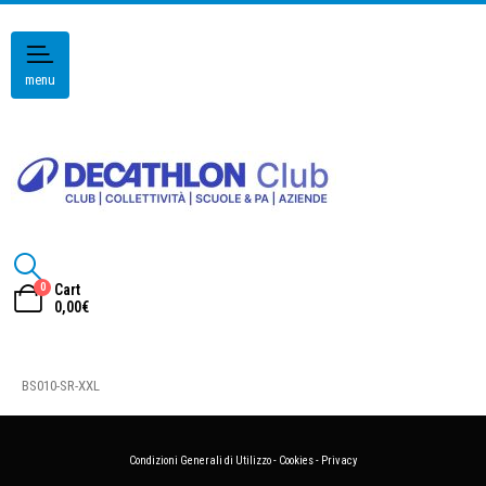
menu
0
Cart
0,00
€
BS010-SR-XXL
Condizioni Generali di Utilizzo
-
Cookies
-
Privacy