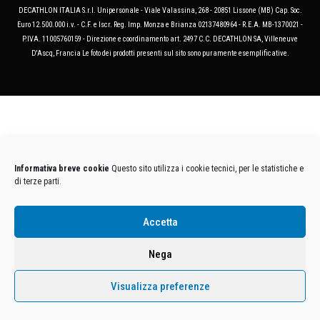
DECATHLON ITALIA S.r.l. Unipersonale - Viale Valassina, 268 - 20851 Lissone (MB) Cap. Soc.
Euro 12.500.000 i.v. - C.F. e Iscr. Reg. Imp. Monza e Brianza 02137480964 - R.E.A. MB-1370021 -
P.IVA. 11005760159 - Direzione e coordinamento art. 2497 C.C. DECATHLON SA, Villeneuve
D'Ascq, Francia Le foto dei prodotti presenti sul sito sono puramente esemplificative.
Informativa breve cookie
Questo sito utilizza i cookie tecnici, per le statistiche e
di terze parti.
Accetta
Nega
Visualizza preferenze