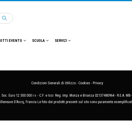
OTTI EVENTO
SCUOLA
SERVIZI
Condizioni Generali di Utilizzo
-
Cookies
-
Privacy
 Soc. Euro 12.500.000 i.v. - C.F. e Iscr. Reg. Imp. Monza e Brianza 02137480964 - R.E.A. 
illeneuve D'Ascq, Francia Le foto dei prodotti presenti sul sito sono puramente esemplificat