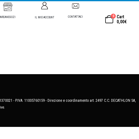
0
Cart
CONTATTACI
AREANEGOZI
IL MIO ACCOUNT
0,00
€
MB-1370021 - P.IVA. 11005760159 - Direzione e coordinamento art. 2497 C.C. DECATHLON SA,
ive.