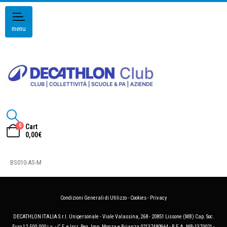
menu
0
Cart
0,00
€
BS010-AS-M
Condizioni Generali di Utilizzo
-
Cookies
-
Privacy
DECATHLON ITALIA S.r.l. Unipersonale - Viale Valassina, 268 - 20851 Lissone (MB) Cap. Soc.
Euro 12.500.000 i.v. - C.F. e Iscr. Reg. Imp. Monza e Brianza 02137480964 - R.E.A. MB-1370021 -