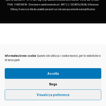
P.IVA. 11005760159 - Direzione e coordinamento art. 2497 C.C. DECATHLON SA, Villeneuve
D'Ascq, Francia Le foto dei prodotti presenti sul sito sono puramente esemplificative.
Informativa breve cookie
Questo sito utilizza i cookie tecnici, per le statistiche e
di terze parti.
Accetta
Nega
Visualizza preferenze