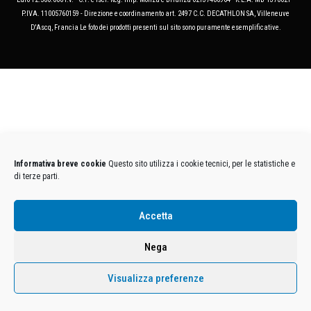
P.IVA. 11005760159 - Direzione e coordinamento art. 2497 C.C. DECATHLON SA, Villeneuve
D'Ascq, Francia Le foto dei prodotti presenti sul sito sono puramente esemplificative.
Informativa breve cookie
Questo sito utilizza i cookie tecnici, per le statistiche e
di terze parti.
Accetta
Nega
Visualizza preferenze