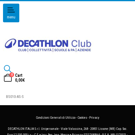
menu
0
Cart
0,00
€
BS010-AS-S
Condizioni Generali di Utilizzo
-
Cookies
-
Privacy
DECATHLON ITALIA S.r.l. Unipersonale - Viale Valassina, 268 - 20851 Lissone (MB) Cap. Soc.
Euro 12.500.000 i.v. - C.F. e Iscr. Reg. Imp. Monza e Brianza 02137480964 - R.E.A. MB-1370021 -