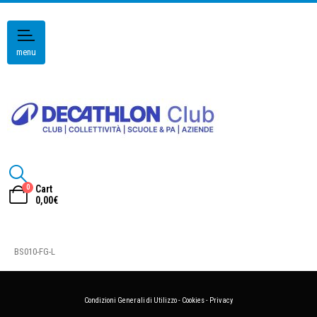
menu
0
Cart
0,00
€
BS010-FG-L
Condizioni Generali di Utilizzo
-
Cookies
-
Privacy