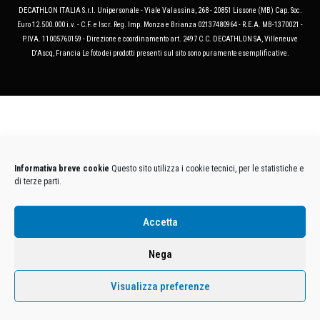
DECATHLON ITALIA S.r.l. Unipersonale - Viale Valassina, 268 - 20851 Lissone (MB) Cap. Soc.
Euro 12.500.000 i.v. - C.F. e Iscr. Reg. Imp. Monza e Brianza 02137480964 - R.E.A. MB-1370021 -
P.IVA. 11005760159 - Direzione e coordinamento art. 2497 C.C. DECATHLON SA, Villeneuve
D'Ascq, Francia Le foto dei prodotti presenti sul sito sono puramente esemplificative.
Informativa breve cookie
Questo sito utilizza i cookie tecnici, per le statistiche e
di terze parti.
Accetta
Nega
Visualizza preferenze