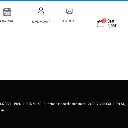
0
Cart
CONTATTACI
AREANEGOZI
IL MIO ACCOUNT
0,00
€
MB-1370021 - P.IVA. 11005760159 - Direzione e coordinamento art. 2497 C.C. DECATHLON SA,
ive.