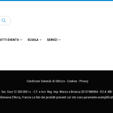
OTTI EVENTO
SCUOLA
SERVIZI
Condizioni Generali di Utilizzo
-
Cookies
-
Privacy
 Soc. Euro 12.500.000 i.v. - C.F. e Iscr. Reg. Imp. Monza e Brianza 02137480964 - R.E.A. 
illeneuve D'Ascq, Francia Le foto dei prodotti presenti sul sito sono puramente esemplificat