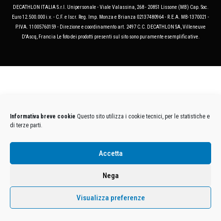
DECATHLON ITALIA S.r.l. Unipersonale - Viale Valassina, 268 - 20851 Lissone (MB) Cap. Soc.
Euro 12.500.000 i.v. - C.F. e Iscr. Reg. Imp. Monza e Brianza 02137480964 - R.E.A. MB-1370021 -
P.IVA. 11005760159 - Direzione e coordinamento art. 2497 C.C. DECATHLON SA, Villeneuve
D'Ascq, Francia Le foto dei prodotti presenti sul sito sono puramente esemplificative.
Informativa breve cookie
Questo sito utilizza i cookie tecnici, per le statistiche e
di terze parti.
Accetta
Nega
Visualizza preferenze