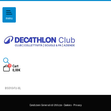
menu
0
Cart
0,00
€
BS010-FU-XL
Condizioni Generali di Utilizzo
-
Cookies
-
Privacy