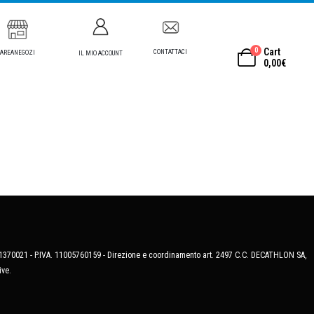
0
Cart
CONTATTACI
AREANEGOZI
IL MIO ACCOUNT
0,00
€
MB-1370021 - P.IVA. 11005760159 - Direzione e coordinamento art. 2497 C.C. DECATHLON SA,
ive.