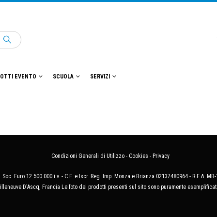
OTTI EVENTO
SCUOLA
SERVIZI
Condizioni Generali di Utilizzo
-
Cookies
-
Privacy
 Soc. Euro 12.500.000 i.v. - C.F. e Iscr. Reg. Imp. Monza e Brianza 02137480964 - R.E.A. 
illeneuve D'Ascq, Francia Le foto dei prodotti presenti sul sito sono puramente esemplificat