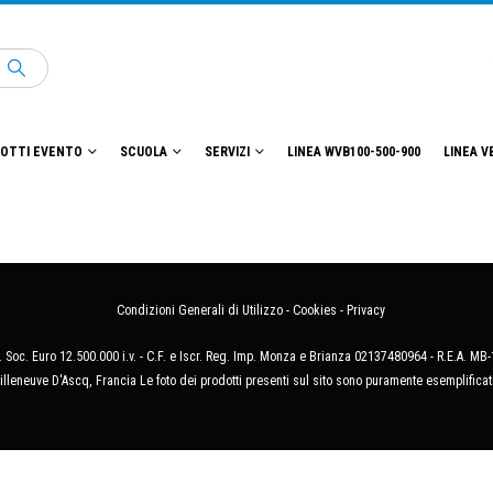
OTTI EVENTO
SCUOLA
SERVIZI
LINEA WVB100-500-900
LINEA V
Condizioni Generali di Utilizzo
-
Cookies
-
Privacy
 Soc. Euro 12.500.000 i.v. - C.F. e Iscr. Reg. Imp. Monza e Brianza 02137480964 - R.E.A. 
illeneuve D'Ascq, Francia Le foto dei prodotti presenti sul sito sono puramente esemplificat