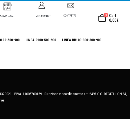
0
Cart
CONTATTACI
AREANEGOZI
IL MIO ACCOUNT
0,00
€
B100-500-900
LINEA R100-500-900
LINEA BB100-300-500-900
MB-1370021 - P.IVA. 11005760159 - Direzione e coordinamento art. 2497 C.C. DECATHLON SA,
ive.