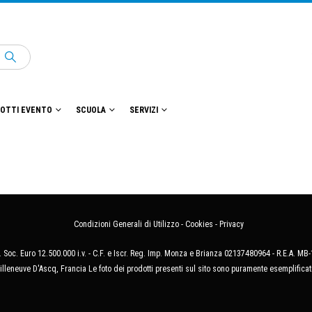
OTTI EVENTO
SCUOLA
SERVIZI
Condizioni Generali di Utilizzo
-
Cookies
-
Privacy
 Soc. Euro 12.500.000 i.v. - C.F. e Iscr. Reg. Imp. Monza e Brianza 02137480964 - R.E.A. 
illeneuve D'Ascq, Francia Le foto dei prodotti presenti sul sito sono puramente esemplificat