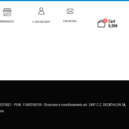
0
Cart
CONTATTACI
AREANEGOZI
IL MIO ACCOUNT
0,00
€
MB-1370021 - P.IVA. 11005760159 - Direzione e coordinamento art. 2497 C.C. DECATHLON SA,
ive.