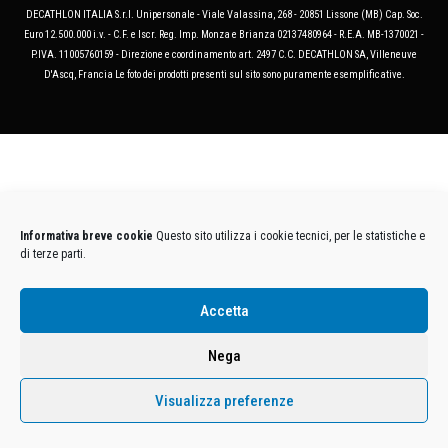
DECATHLON ITALIA S.r.l. Unipersonale - Viale Valassina, 268 - 20851 Lissone (MB) Cap. Soc.
Euro 12.500.000 i.v. - C.F. e Iscr. Reg. Imp. Monza e Brianza 02137480964 - R.E.A. MB-1370021 -
P.IVA. 11005760159 - Direzione e coordinamento art. 2497 C.C. DECATHLON SA, Villeneuve
D'Ascq, Francia Le foto dei prodotti presenti sul sito sono puramente esemplificative.
Informativa breve cookie
Questo sito utilizza i cookie tecnici, per le statistiche e
di terze parti.
Accetta
Nega
Visualizza preferenze