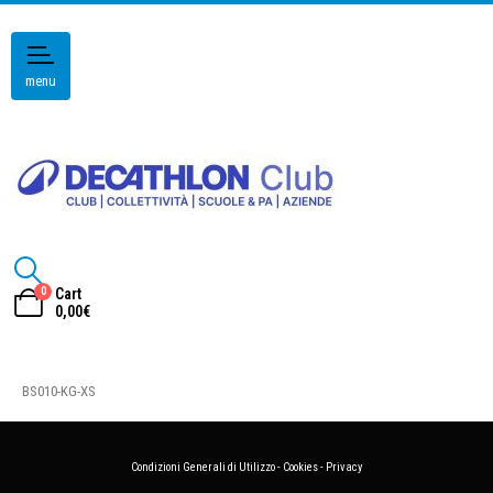
menu
0
Cart
0,00
€
BS010-KG-XS
Condizioni Generali di Utilizzo
-
Cookies
-
Privacy