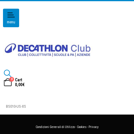
menu
0
Cart
0,00
€
BS010-US-XS
Condizioni Generali di Utilizzo
-
Cookies
-
Privacy