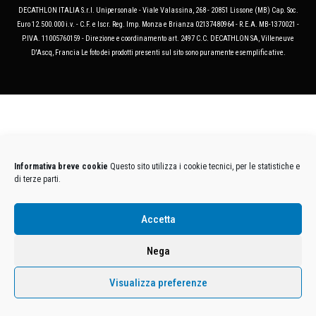
DECATHLON ITALIA S.r.l. Unipersonale - Viale Valassina, 268 - 20851 Lissone (MB) Cap. Soc.
Euro 12.500.000 i.v. - C.F. e Iscr. Reg. Imp. Monza e Brianza 02137480964 - R.E.A. MB-1370021 -
P.IVA. 11005760159 - Direzione e coordinamento art. 2497 C.C. DECATHLON SA, Villeneuve
D'Ascq, Francia Le foto dei prodotti presenti sul sito sono puramente esemplificative.
Informativa breve cookie
Questo sito utilizza i cookie tecnici, per le statistiche e
di terze parti.
Accetta
Nega
Visualizza preferenze