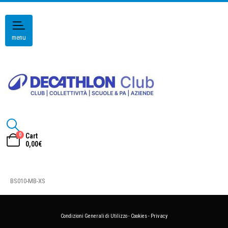
menu
0
Cart
0,00
€
BS010-MB-XS
Condizioni Generali di Utilizzo
-
Cookies
-
Privacy