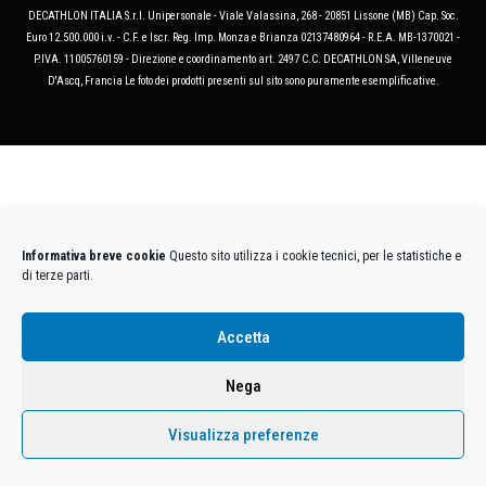
DECATHLON ITALIA S.r.l. Unipersonale - Viale Valassina, 268 - 20851 Lissone (MB) Cap. Soc.
Euro 12.500.000 i.v. - C.F. e Iscr. Reg. Imp. Monza e Brianza 02137480964 - R.E.A. MB-1370021 -
P.IVA. 11005760159 - Direzione e coordinamento art. 2497 C.C. DECATHLON SA, Villeneuve
D'Ascq, Francia Le foto dei prodotti presenti sul sito sono puramente esemplificative.
Informativa breve cookie
Questo sito utilizza i cookie tecnici, per le statistiche e
di terze parti.
Accetta
Nega
Visualizza preferenze