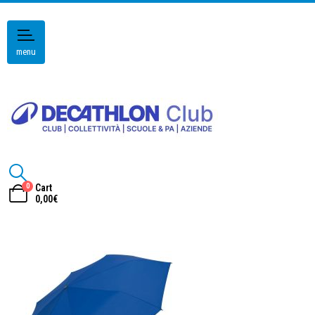
menu
0
Cart
0,00
€