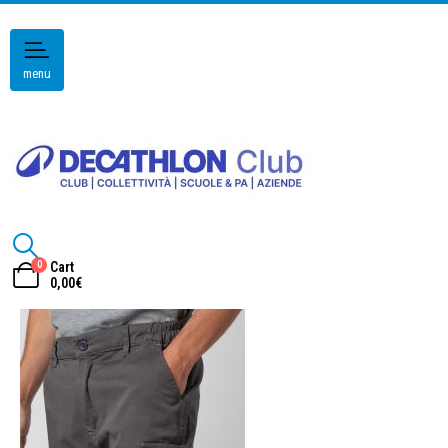
menu
0
Cart
0,00
€