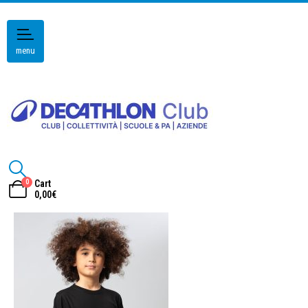
menu
0
Cart
0,00
€