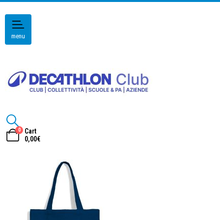
menu
0
Cart
0,00
€