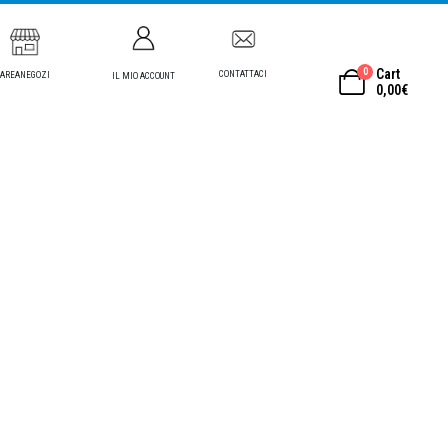
0
Cart
CONTATTACI
AREANEGOZI
IL MIO ACCOUNT
0,00
€