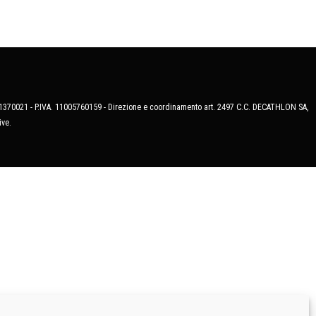
MB-1370021 - P.IVA. 11005760159 - Direzione e coordinamento art. 2497 C.C. DECATHLON SA,
ive.