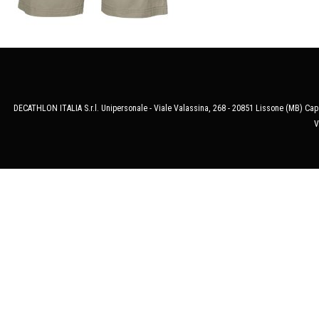
DECATHLON ITALIA S.r.l. Unipersonale - Viale Valassina, 268 - 20851 Lissone (MB) Cap.
V