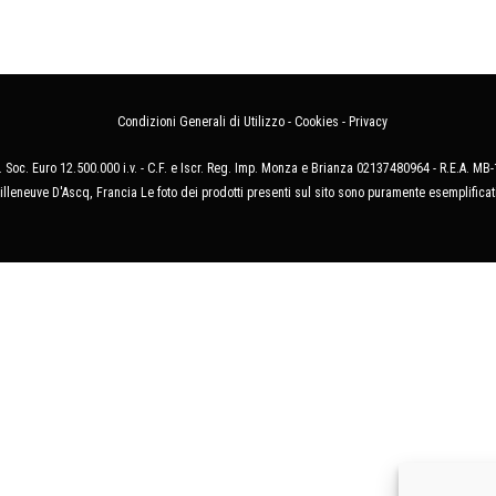
Condizioni Generali di Utilizzo
-
Cookies
-
Privacy
 Soc. Euro 12.500.000 i.v. - C.F. e Iscr. Reg. Imp. Monza e Brianza 02137480964 - R.E.A. 
illeneuve D'Ascq, Francia Le foto dei prodotti presenti sul sito sono puramente esemplificat