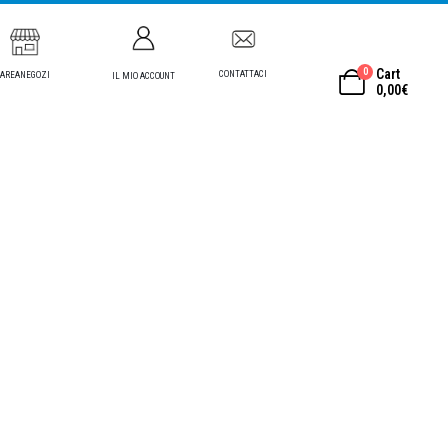
0
Cart
CONTATTACI
AREANEGOZI
IL MIO ACCOUNT
0,00
€