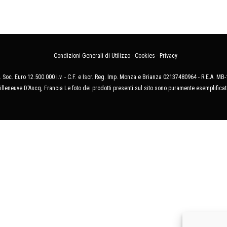
Condizioni Generali di Utilizzo
-
Cookies
-
Privacy
 Soc. Euro 12.500.000 i.v. - C.F. e Iscr. Reg. Imp. Monza e Brianza 02137480964 - R.E.A. 
illeneuve D'Ascq, Francia Le foto dei prodotti presenti sul sito sono puramente esemplificat