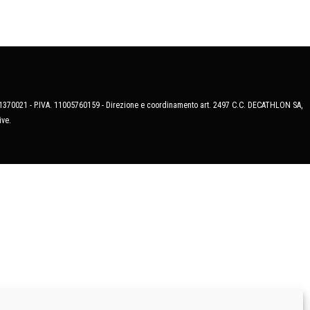
MB-1370021 - P.IVA. 11005760159 - Direzione e coordinamento art. 2497 C.C. DECATHLON SA,
ive.