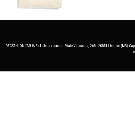
DECATHLON ITALIA S.r.l. Unipersonale - Viale Valassina, 268 - 20851 Lissone (MB) Cap.
V