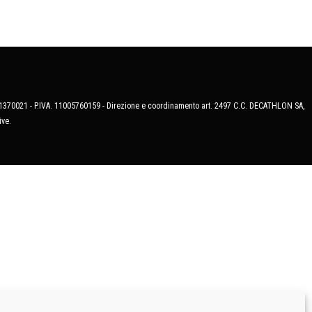
MB-1370021 - P.IVA. 11005760159 - Direzione e coordinamento art. 2497 C.C. DECATHLON SA,
ive.