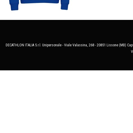
DECATHLON ITALIA S.r.l. Unipersonale - Viale Valassina, 268 - 20851 Lissone (MB) Cap.
V