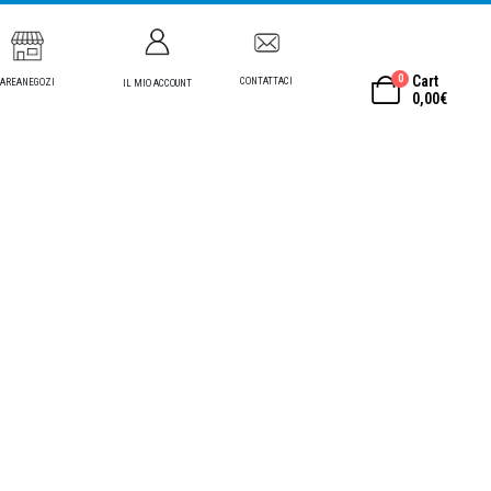
0
Cart
CONTATTACI
AREANEGOZI
IL MIO ACCOUNT
0,00
€