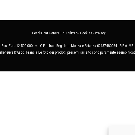
Condizioni Generali di Utilizzo
-
Cookies
-
Privacy
 Soc. Euro 12.500.000 i.v. - C.F. e Iscr. Reg. Imp. Monza e Brianza 02137480964 - R.E.A. 
illeneuve D'Ascq, Francia Le foto dei prodotti presenti sul sito sono puramente esemplificat