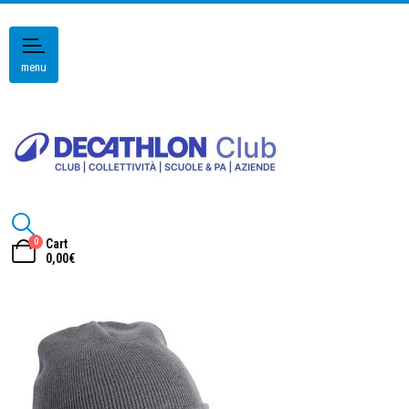
menu
0
Cart
0,00
€