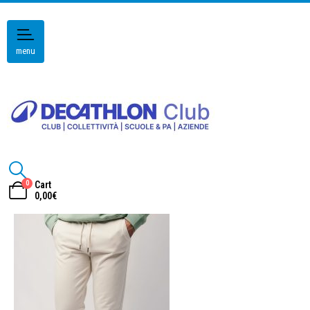
menu
0
Cart
0,00
€