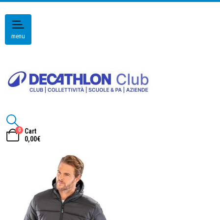
menu
0
Cart
0,00
€