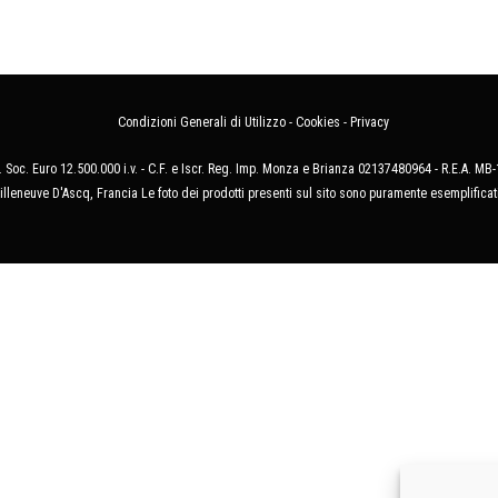
Condizioni Generali di Utilizzo
-
Cookies
-
Privacy
 Soc. Euro 12.500.000 i.v. - C.F. e Iscr. Reg. Imp. Monza e Brianza 02137480964 - R.E.A. 
illeneuve D'Ascq, Francia Le foto dei prodotti presenti sul sito sono puramente esemplificat