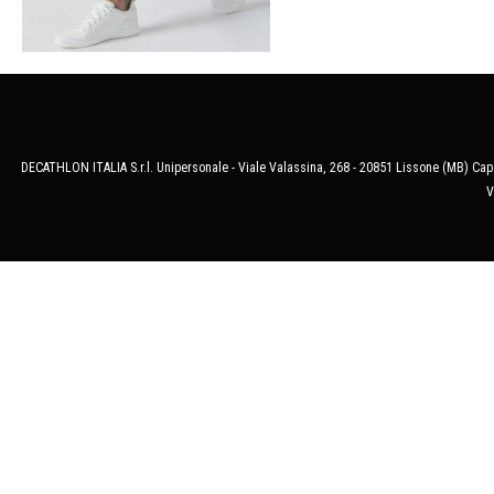
DECATHLON ITALIA S.r.l. Unipersonale - Viale Valassina, 268 - 20851 Lissone (MB) Cap.
V