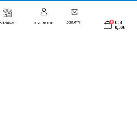
0
Cart
CONTATTACI
AREANEGOZI
IL MIO ACCOUNT
0,00
€