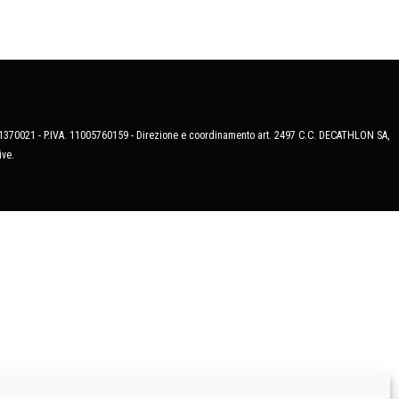
MB-1370021 - P.IVA. 11005760159 - Direzione e coordinamento art. 2497 C.C. DECATHLON SA,
ive.