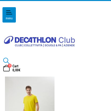
menu
0
Cart
0,00
€