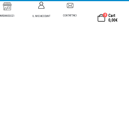
0
Cart
CONTATTACI
AREANEGOZI
IL MIO ACCOUNT
0,00
€