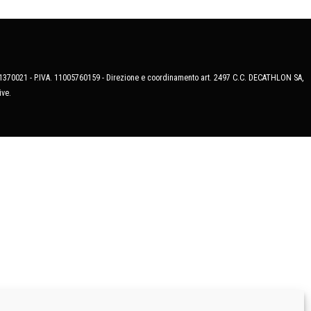
MB-1370021 - P.IVA. 11005760159 - Direzione e coordinamento art. 2497 C.C. DECATHLON SA,
ive.