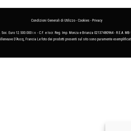
Condizioni Generali di Utilizzo
-
Cookies
-
Privacy
 Soc. Euro 12.500.000 i.v. - C.F. e Iscr. Reg. Imp. Monza e Brianza 02137480964 - R.E.A. 
illeneuve D'Ascq, Francia Le foto dei prodotti presenti sul sito sono puramente esemplificat