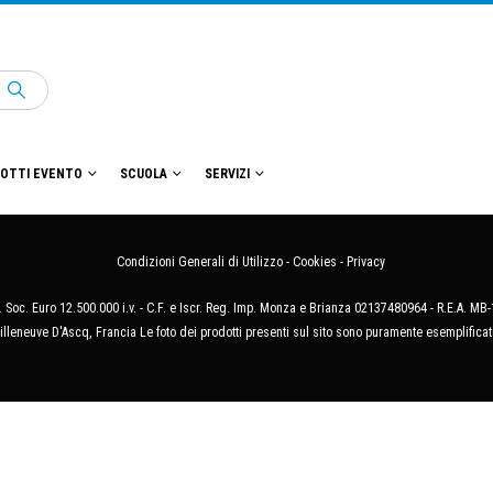
OTTI EVENTO
SCUOLA
SERVIZI
Condizioni Generali di Utilizzo
-
Cookies
-
Privacy
 Soc. Euro 12.500.000 i.v. - C.F. e Iscr. Reg. Imp. Monza e Brianza 02137480964 - R.E.A. 
illeneuve D'Ascq, Francia Le foto dei prodotti presenti sul sito sono puramente esemplificat