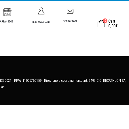
0
Cart
CONTATTACI
AREANEGOZI
IL MIO ACCOUNT
0,00
€
MB-1370021 - P.IVA. 11005760159 - Direzione e coordinamento art. 2497 C.C. DECATHLON SA,
ive.