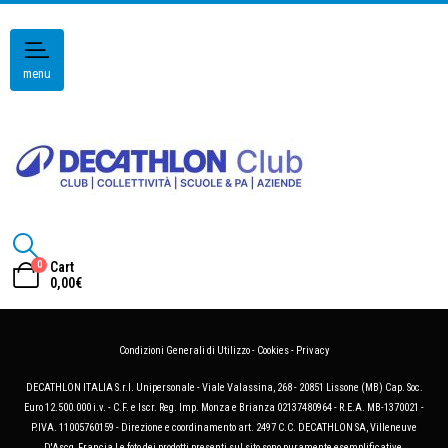
menu
0
Cart
0,00
€
Condizioni Generali di Utilizzo
-
Cookies
-
Privacy
DECATHLON ITALIA S.r.l. Unipersonale - Viale Valassina, 268 - 20851 Lissone (MB) Cap. Soc.
Euro 12.500.000 i.v. - C.F. e Iscr. Reg. Imp. Monza e Brianza 02137480964 - R.E.A. MB-1370021 -
P.IVA. 11005760159 - Direzione e coordinamento art. 2497 C.C. DECATHLON SA, Villeneuve
D'Ascq, Francia Le foto dei prodotti presenti sul sito sono puramente esemplificative.