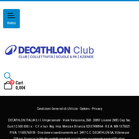
menu
0
Cart
0,00
€
Condizioni Generali di Utilizzo
-
Cookies
-
Privacy
DECATHLON ITALIA S.r.l. Unipersonale - Viale Valassina, 268 - 20851 Lissone (MB) Cap. Soc.
Euro 12.500.000 i.v. - C.F. e Iscr. Reg. Imp. Monza e Brianza 02137480964 - R.E.A. MB-1370021 -
P.IVA. 11005760159 - Direzione e coordinamento art. 2497 C.C. DECATHLON SA, Villeneuve
D'Ascq, Francia Le foto dei prodotti presenti sul sito sono puramente esemplificative.