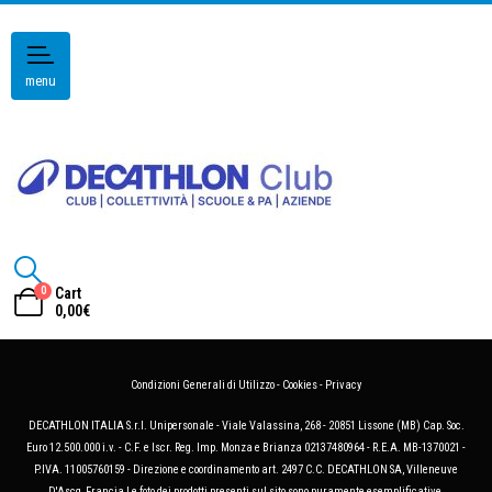
menu
0
Cart
0,00
€
Condizioni Generali di Utilizzo
-
Cookies
-
Privacy
DECATHLON ITALIA S.r.l. Unipersonale - Viale Valassina, 268 - 20851 Lissone (MB) Cap. Soc.
Euro 12.500.000 i.v. - C.F. e Iscr. Reg. Imp. Monza e Brianza 02137480964 - R.E.A. MB-1370021 -
P.IVA. 11005760159 - Direzione e coordinamento art. 2497 C.C. DECATHLON SA, Villeneuve
D'Ascq, Francia Le foto dei prodotti presenti sul sito sono puramente esemplificative.