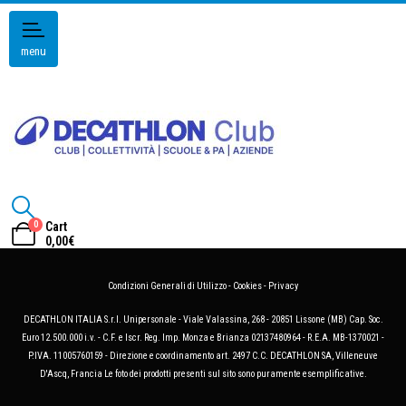
menu
0
Cart
0,00
€
Condizioni Generali di Utilizzo
-
Cookies
-
Privacy
DECATHLON ITALIA S.r.l. Unipersonale - Viale Valassina, 268 - 20851 Lissone (MB) Cap. Soc.
Euro 12.500.000 i.v. - C.F. e Iscr. Reg. Imp. Monza e Brianza 02137480964 - R.E.A. MB-1370021 -
P.IVA. 11005760159 - Direzione e coordinamento art. 2497 C.C. DECATHLON SA, Villeneuve
D'Ascq, Francia Le foto dei prodotti presenti sul sito sono puramente esemplificative.