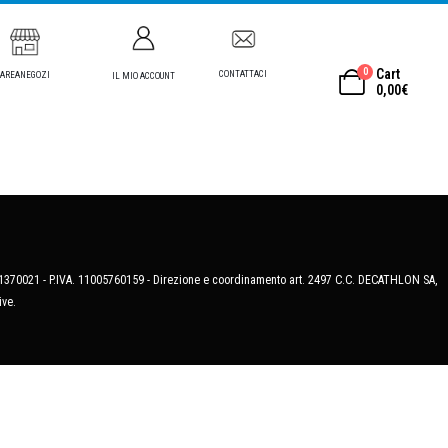
0
Cart
CONTATTACI
AREANEGOZI
IL MIO ACCOUNT
0,00
€
MB-1370021 - P.IVA. 11005760159 - Direzione e coordinamento art. 2497 C.C. DECATHLON SA,
ive.