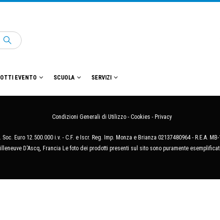
OTTI EVENTO
SCUOLA
SERVIZI
Condizioni Generali di Utilizzo
-
Cookies
-
Privacy
 Soc. Euro 12.500.000 i.v. - C.F. e Iscr. Reg. Imp. Monza e Brianza 02137480964 - R.E.A. 
illeneuve D'Ascq, Francia Le foto dei prodotti presenti sul sito sono puramente esemplificat