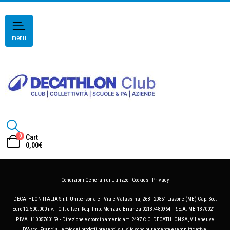
menu
0
Cart
0,00
€
Condizioni Generali di Utilizzo
-
Cookies
-
Privacy
DECATHLON ITALIA S.r.l. Unipersonale - Viale Valassina, 268 - 20851 Lissone (MB) Cap. Soc.
Euro 12.500.000 i.v. - C.F. e Iscr. Reg. Imp. Monza e Brianza 02137480964 - R.E.A. MB-1370021 -
P.IVA. 11005760159 - Direzione e coordinamento art. 2497 C.C. DECATHLON SA, Villeneuve
D'Ascq, Francia Le foto dei prodotti presenti sul sito sono puramente esemplificative.